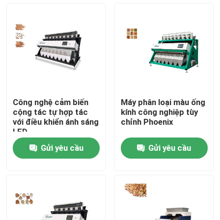
Tham quan nhà máy
Kiểm soát chất lượng
Liên hệ chúng tôi
Công nghệ cảm biến
Máy phân loại màu ống
cộng tác tự hợp tác
kính công nghiệp tùy
Tin tức
với điều khiển ánh sáng
chỉnh Phoenix
LED
Gửi yêu cầu
Gửi yêu cầu
Yêu cầu báo giá
máy phân loại màu gạo
máy phân loại màu hạt