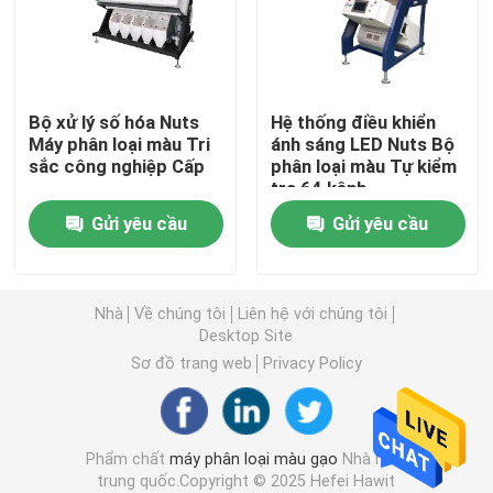
Máy phân loại màu lúa mì
Bộ xử lý số hóa Nuts
Hệ thống điều khiển
máy tách màu hạt điều
Máy phân loại màu Tri
ánh sáng LED Nuts Bộ
sắc công nghiệp Cấp
phân loại màu Tự kiểm
tra 64 kênh
máy phân loại màu đậu phộng
Gửi yêu cầu
Gửi yêu cầu
Máy phân loại màu hạt cà phê
Nhà
Về chúng tôi
Liên hệ với chúng tôi
Spice Color Sorter
Desktop Site
Sơ đồ trang web
Privacy Policy
máy phân loại màu mè
Phẩm chất
máy phân loại màu gạo
Nhà máy
Máy phân loại màu Nuts
trung quốc.Copyright © 2025 Hefei Hawit