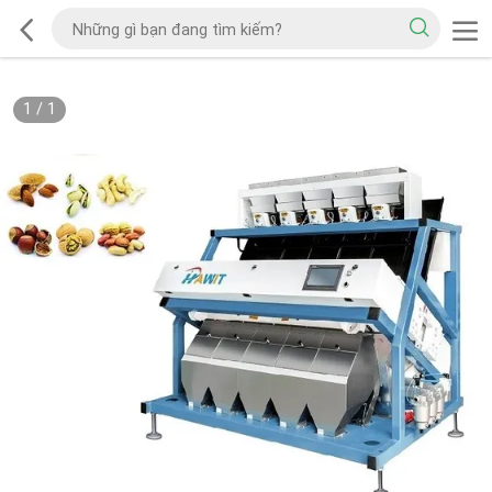
1
/
1