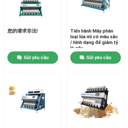
Tham quan nhà máy
您的请求非法!
Tiến hành Máy phân
Kiểm soát chất lượng
loại lúa mì có màu sắc
/ hình dạng để giảm tỷ
lệ gãy
Liên hệ chúng tôi
Gửi yêu cầu
Gửi yêu cầu
Tin tức
Yêu cầu báo giá
máy phân loại màu gạo
máy phân loại màu hạt