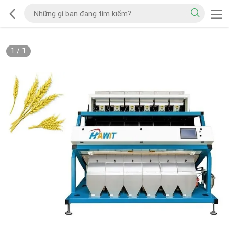
1
/
1