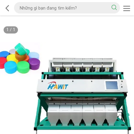
1
/
1