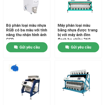
Tham quan nhà máy
Bộ phân loại màu nhựa
Máy phân loại màu
Kiểm soát chất lượng
RGB có ba màu với tính
bằng nhựa được trang
năng thu nhận hình ảnh
bị với máy ảnh đèn
CCD
flash ba chiều 260
Liên hệ chúng tôi
triệu điểm ảnh
Gửi yêu cầu
Gửi yêu cầu
Tin tức
Yêu cầu báo giá
máy phân loại màu gạo
máy phân loại màu hạt