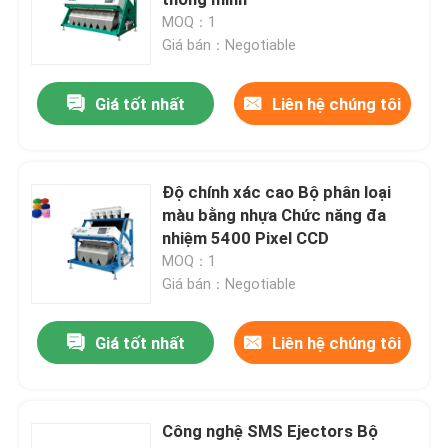
MOQ：1
Giá bán：Negotiable
Spice Color Sorter
Giá tốt nhất
Liên hệ chúng tôi
máy phân loại màu mè
Máy phân loại màu Nuts
Độ chính xác cao Bộ phân loại
màu bằng nhựa Chức năng đa
nhiệm 5400 Pixel CCD
máy phân loại màu nhựa
MOQ：1
Giá bán：Negotiable
Bộ tách màu trà
Giá tốt nhất
Liên hệ chúng tôi
Máy phân loại màu đai
Công nghệ SMS Ejectors Bộ
Máy phân loại hồng ngoại