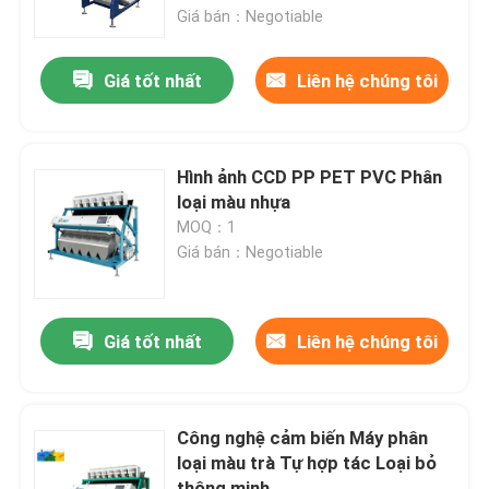
Giá bán：Negotiable
Sản phẩm
Giá tốt nhất
Liên hệ chúng tôi
máy phân loại màu gạo
Hình ảnh CCD PP PET PVC Phân
máy phân loại màu hạt
loại màu nhựa
MOQ：1
Giá bán：Negotiable
Máy phân loại màu lúa mì
máy tách màu hạt điều
Giá tốt nhất
Liên hệ chúng tôi
máy phân loại màu đậu phộng
Công nghệ cảm biến Máy phân
loại màu trà Tự hợp tác Loại bỏ
Máy phân loại màu hạt cà phê
thông minh