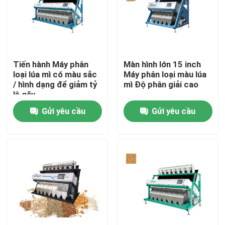
Sản phẩm
máy phân loại màu gạo
Tiến hành Máy phân
Màn hình lớn 15 inch
loại lúa mì có màu sắc
Máy phân loại màu lúa
/ hình dạng để giảm tỷ
mì Độ phân giải cao
máy phân loại màu hạt
lệ gãy
Gửi yêu cầu
Gửi yêu cầu
Máy phân loại màu lúa mì
máy tách màu hạt điều
máy phân loại màu đậu phộng
Máy phân loại màu hạt cà phê