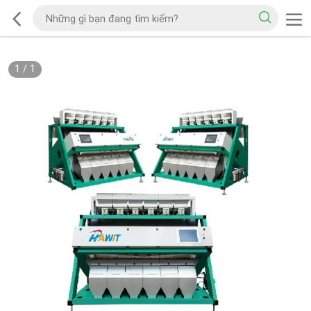
1
/
1