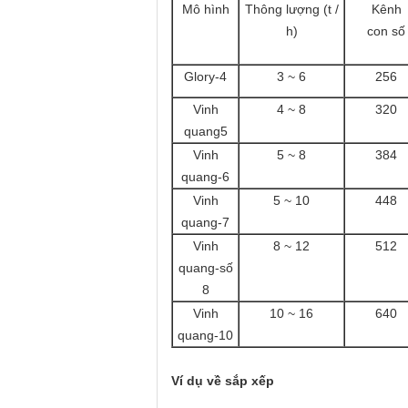
Mô hình
Thông lượng (t /
Kênh
h)
con số
Glory-4
3 ~ 6
256
Vinh
4 ~ 8
320
quang
5
Vinh
5 ~ 8
384
quang
-6
Vinh
5 ~ 10
448
quang
-7
Vinh
8 ~ 12
512
quang
-số
8
Vinh
10 ~ 16
640
quang
-10
Ví dụ về sắp xếp