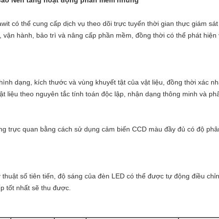
 cao Nền tảng hoạt động phần mềm nhúng
t có thể cung cấp dịch vụ theo dõi trực tuyến thời gian thực giám sát
, vận hành, bảo trì và nâng cấp phần mềm, đồng thời có thể phát hiện
hình dạng, kích thước và vùng khuyết tật của vật liệu, đồng thời xác n
vật liệu theo nguyên tắc tính toán độc lập, nhận dạng thông minh và ph
ng trực quan bằng cách sử dụng cảm biến CCD màu đầy đủ có độ phân
huật số tiên tiến, độ sáng của đèn LED có thể được tự động điều chỉnh
p tốt nhất sẽ thu được.