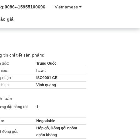
g:
0086--15955100696
Vietnamese
áo giá
 tin chi tiết sản phẩm:
 gốc:
Trung Quốc
hiệu:
hawit
 nhận:
ISO9001 CE
 hình:
Vinh quang
h toán:
ợng đặt hàng tối
1
án:
Negotiable
Hộp gỗ, Đóng gói nhôm
ết đóng gói:
chân không