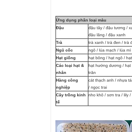
Ứng dụng phân loại màu
Đậu
đậu tây / đậu tương / x
đậu lăng / đậu xanh
Trà
trà xanh / trà đen / trà 
Ngũ cốc
ngô / lúa mạch / lúa m
Hạt giống
hạt bông / hạt ngô / hạt
Các loại hạt &
hạt hướng dương / hạt b
nhân
trăn
Hàng công
cát thạch anh / nhựa tá
nghiệp
/ ngọc trai
Cây trồng kinh
nho khô / sơn tra / lily 
tế