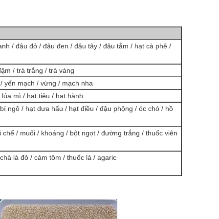
anh / đậu đỏ / đậu đen / đậu tây / đậu tằm / hạt cà phê /
đậm / trà trắng / trà vàng
ì / yến mạch / vừng / mạch nha
 lúa mì / hạt tiêu / hạt hành
í ngô / hạt dưa hấu / hạt điều / đậu phộng / óc chó / hồ
i chế / muối / khoáng / bột ngọt / đường trắng / thuốc viên
/ chà là đỏ / cám tôm / thuốc lá / agaric