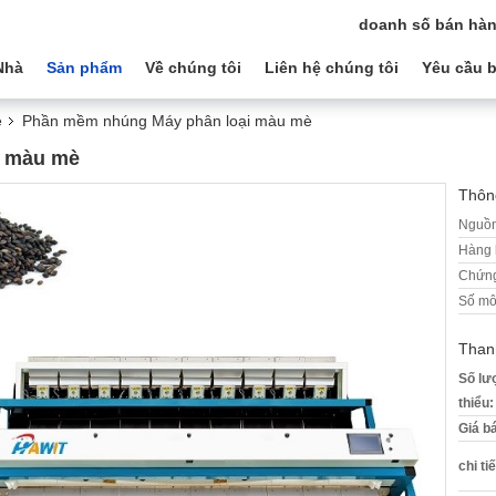
doanh số bán hàn
Nhà
Sản phẩm
Về chúng tôi
Liên hệ chúng tôi
Yêu cầu b
è
Phần mềm nhúng Máy phân loại màu mè
i màu mè
Thông
Nguồn
Hàng 
Chứng
Số mô
Than
Số lư
thiểu:
Giá b
chi ti