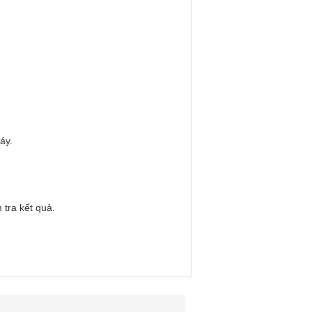
áy.
tra kết quả.