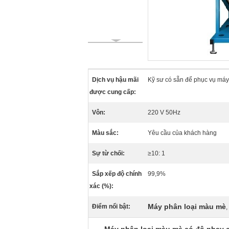
Dịch vụ hậu mãi
Kỹ sư có sẵn để phục vụ máy
được cung cấp:
Vôn:
220 V 50Hz
Màu sắc:
Yêu cầu của khách hàng
Sự từ chối:
≥10: 1
Sắp xếp độ chính
99,9%
xác (%):
Máy phân loại màu mè
Điểm nổi bật:
,