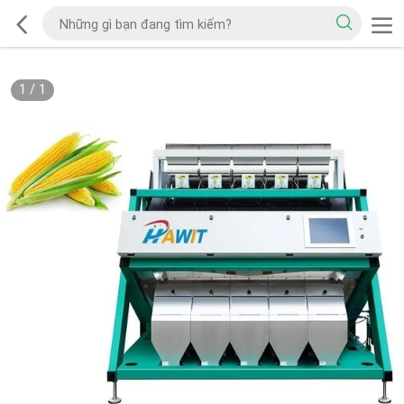
1
/
1