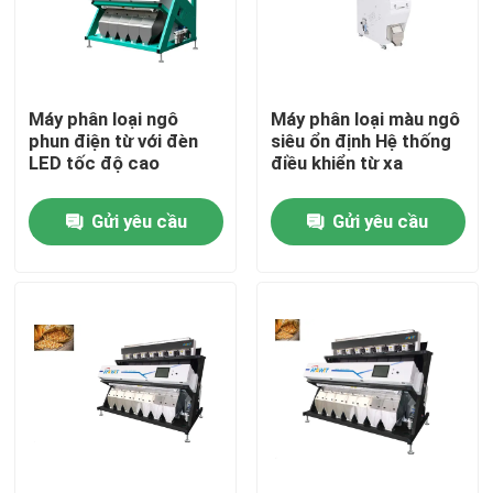
Tham quan nhà máy
Máy phân loại ngô
Máy phân loại màu ngô
Kiểm soát chất lượng
phun điện từ với đèn
siêu ổn định Hệ thống
LED tốc độ cao
điều khiển từ xa
Liên hệ chúng tôi
Gửi yêu cầu
Gửi yêu cầu
Tin tức
Yêu cầu báo giá
máy phân loại màu gạo
máy phân loại màu hạt