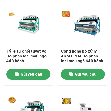
Tỷ lệ từ chối tuyệt vời
Công nghệ bộ xử lý
Bộ phân loại màu ngô
ARM FPGA Bộ phân
448 kênh
loại màu ngô 640 kênh
Gửi yêu cầu
Gửi yêu cầu
Trang Chủ
Các sản phẩm
Về chúng tôi