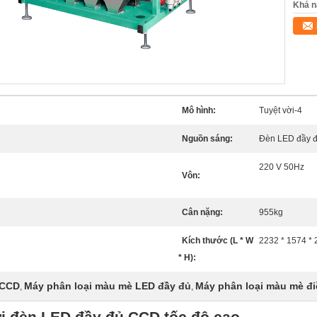
Khả n
Mô hình:
Tuyệt vời-4
Nguồn sáng:
Đèn LED đầy 
220 V 50Hz
Vôn:
Cân nặng:
955kg
Kích thước (L * W
2232 * 1574 *
* H):
 CCD
Máy phân loại màu mè LED đầy đủ
Máy phân loại màu mè đi
,
,
i đèn LED đầy đủ CCD tốc độ cao