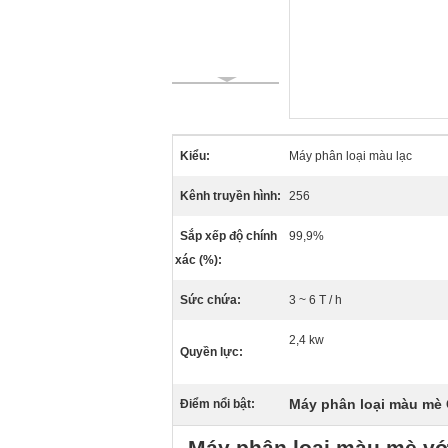
Kiểu:
Máy phân loại màu lạc
Kênh truyền hình:
256
Sắp xếp độ chính
99,9%
xác (%):
Sức chứa:
3 ~ 6 T / h
2,4 kw
Quyền lực:
Máy phân loại màu mè
Điểm nổi bật:
Máy phân loại màu mè vớ