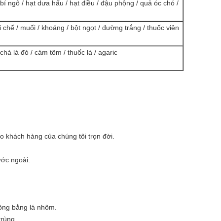
í ngô / hạt dưa hấu / hạt điều / đậu phộng / quả óc chó /
i chế / muối / khoáng / bột ngọt / đường trắng / thuốc viên
/ chà là đỏ / cám tôm / thuốc lá / agaric
 khách hàng của chúng tôi trọn đời.
ớc ngoài.
ông bằng lá nhôm.
trùng.