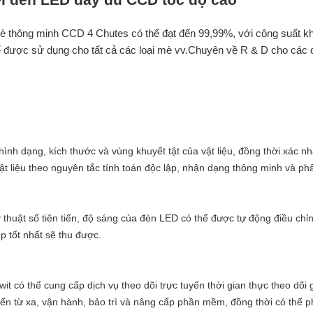
 thông minh CCD 4 Chutes có thể đạt đến 99,99%, với công suất kh
 được sử dụng cho tất cả các loại mè vv.Chuyên về R & D cho các qu
hình dạng, kích thước và vùng khuyết tật của vật liệu, đồng thời xác n
vật liệu theo nguyên tắc tính toán độc lập, nhận dạng thông minh và ph
huật số tiên tiến, độ sáng của đèn LED có thể được tự động điều chỉnh
p tốt nhất sẽ thu được.
 có thể cung cấp dịch vụ theo dõi trực tuyến thời gian thực theo dõi g
ển từ xa, vận hành, bảo trì và nâng cấp phần mềm, đồng thời có thể ph