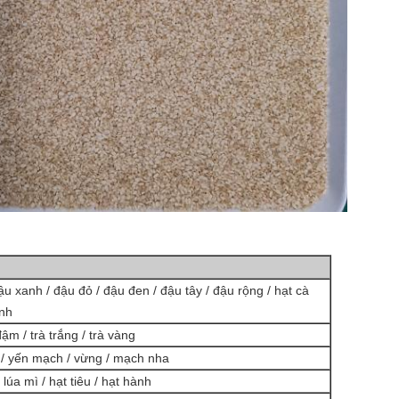
ậu xanh / đậu đỏ / đậu đen / đậu tây / đậu rộng / hạt cà
anh
đậm / trà trắng / trà vàng
ì / yến mạch / vừng / mạch nha
 lúa mì / hạt tiêu / hạt hành