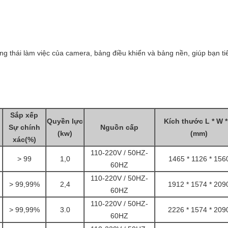
ng thái làm việc của camera, bảng điều khiển và bảng nền, giúp bạn tiết
Sắp xếp
Quyền lực
Kích thước L * W *
Sự chính
Nguồn cấp
(kw)
(mm)
xác(%)
110-220V / 50HZ-
> 99
1,0
1465 * 1126 * 156
60HZ
110-220V / 50HZ-
> 99,99%
2,4
1912 * 1574 * 209
60HZ
110-220V / 50HZ-
> 99,99%
3.0
2226 * 1574 * 209
60HZ