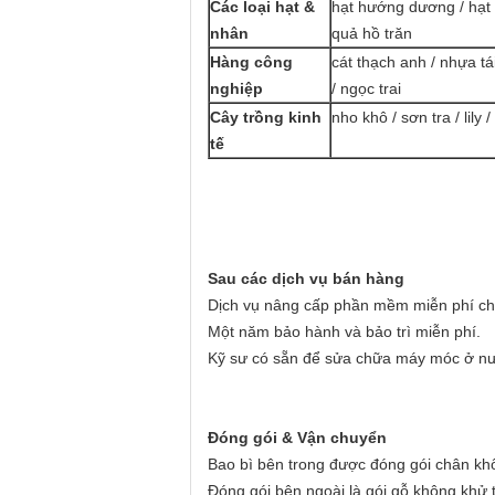
Các loại hạt &
hạt hướng dương / hạt b
nhân
quả hồ trăn
Hàng công
cát thạch anh / nhựa tá
nghiệp
/ ngọc trai
Cây trồng kinh
nho khô / sơn tra / lily 
tế
Sau các dịch vụ bán hàng
Dịch vụ nâng cấp phần mềm miễn phí cho
Một năm bảo hành và bảo trì miễn phí.
Kỹ sư có sẵn để sửa chữa máy móc ở nư
Đóng gói & Vận chuyển
Bao bì bên trong được đóng gói chân kh
Đóng gói bên ngoài là gói gỗ không khử 