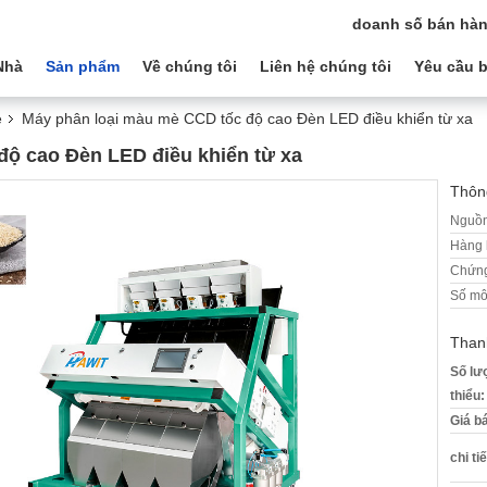
doanh số bán hàn
Nhà
Sản phẩm
Về chúng tôi
Liên hệ chúng tôi
Yêu cầu b
è
Máy phân loại màu mè CCD tốc độ cao Đèn LED điều khiển từ xa
độ cao Đèn LED điều khiển từ xa
Thông
Nguồn
Hàng 
Chứng
Số mô
Than
Số lư
thiểu:
Giá b
chi ti