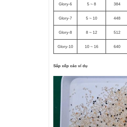
Glory-6
5 ~ 8
384
Glory-7
5 ~ 10
448
Glory-8
8 ~ 12
512
Glory-10
10 ~ 16
640
Sắp xếp các ví dụ