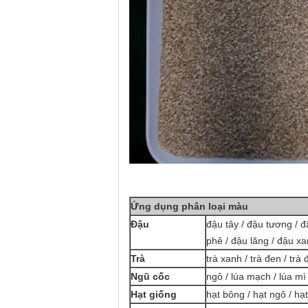
Ứng dụng phân loại màu
Đậu
đậu tây / đậu tương / đ
phê / đậu lăng / đậu x
Trà
trà xanh / trà đen / trà 
Ngũ cốc
ngô / lúa mạch / lúa m
Hạt giống
hạt bông / hạt ngô / hạt