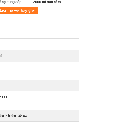
ăng cung cấp:
2000 bộ mỗi năm
Liên hệ với bây giờ
đủ
 2090
ều khiển từ xa