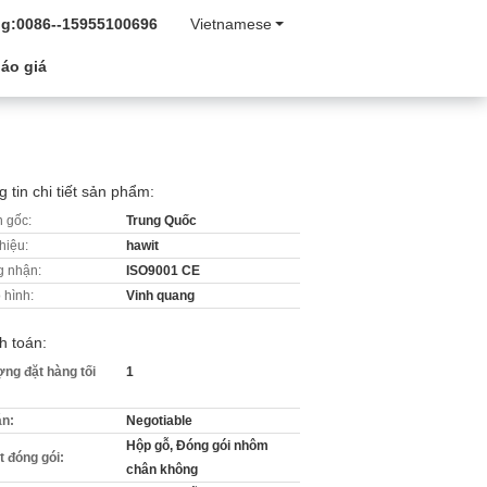
g:
0086--15955100696
Vietnamese
áo giá
 tin chi tiết sản phẩm:
 gốc:
Trung Quốc
hiệu:
hawit
 nhận:
ISO9001 CE
 hình:
Vinh quang
h toán:
ợng đặt hàng tối
1
án:
Negotiable
Hộp gỗ, Đóng gói nhôm
ết đóng gói:
chân không