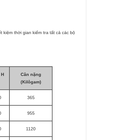
 kiệm thời gian kiểm tra tất cả các bộ
 H
Cân nặng
(Kilôgam)
0
365
0
955
0
1120