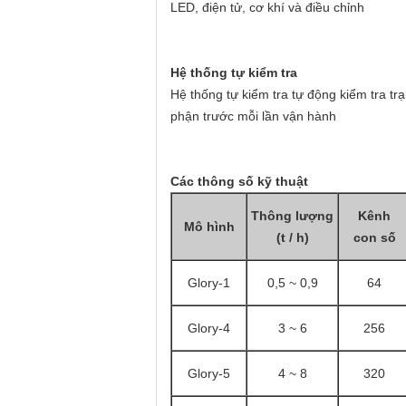
LED, điện tử, cơ khí và điều chỉnh
Hệ thống tự kiểm tra
Hệ thống tự kiểm tra tự động kiểm tra trạ
phận trước mỗi lần vận hành
Các thông số kỹ thuật
Thông lượng
Kênh
Mô hình
(t / h)
con số
Glory-1
0,5 ~ 0,9
64
Glory-4
3 ~ 6
256
Glory-5
4 ~ 8
320