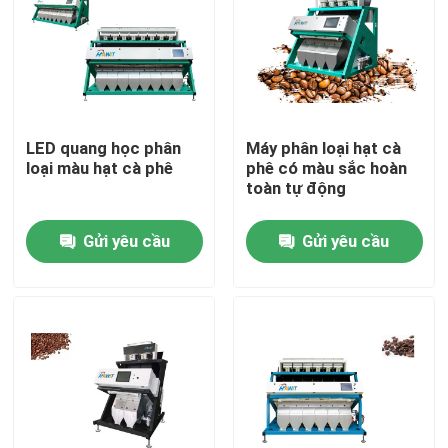
Tham quan nhà máy
Kiểm soát chất lượng
LED quang học phân
Máy phân loại hạt cà
loại màu hạt cà phê
phê có màu sắc hoàn
Liên hệ chúng tôi
toàn tự động
Gửi yêu cầu
Gửi yêu cầu
Tin tức
Yêu cầu báo giá
máy phân loại màu gạo
máy phân loại màu hạt