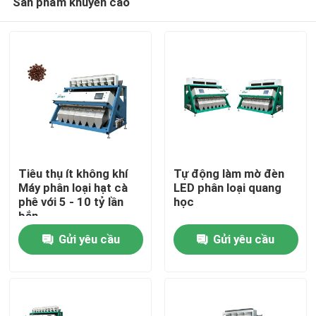
Sản phẩm khuyến cáo
Tiêu thụ ít không khí
Tự động làm mờ đèn
Máy phân loại hạt cà
LED phân loại quang
phê với 5 - 10 tỷ lần
học
bắn
Trang Chủ
Gửi yêu cầu
Gửi yêu cầu
Các sản phẩm
Về chúng tôi