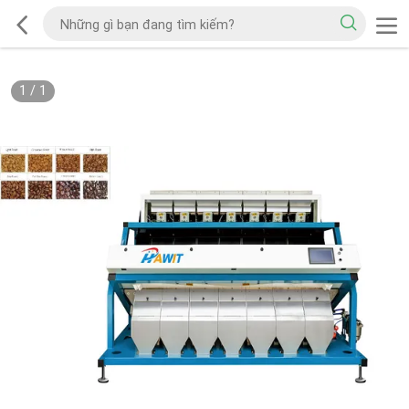
1
/
1