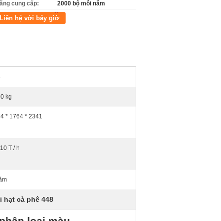
ăng cung cấp:
2000 bộ mỗi năm
Liên hệ với bây giờ
8
0 kg
4 * 1764 * 2341
10 T / h
năm
i hạt cà phê 448
 phân loại màu