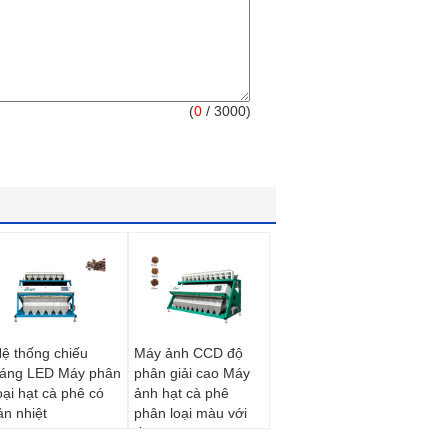
(
0
/ 3000)
ệ thống chiếu
Máy ảnh CCD độ
áng LED Máy phân
phân giải cao Máy
oại hạt cà phê có
ảnh hạt cà phê
ản nhiệt
phân loại màu với
ống kính chuyên