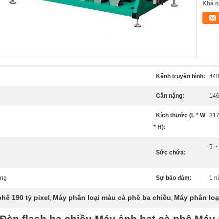
Khả n
Kênh truyền hình:
44
Cân nặng:
146
Kích thước (L * W
317
* H):
5 ~ 
Sức chứa:
ởng
Sự bảo đảm:
1 
hê 190 tỷ pixel
Máy phân loại màu cà phê ba chiều
Máy phân loạ
,
,
Đèn flash ba chiều Máy ảnh hạt cà phê Máy