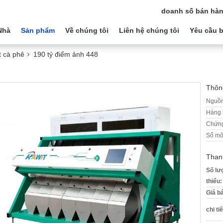
doanh số bán hàn
Nhà
Sản phẩm
Về chúng tôi
Liên hệ chúng tôi
Yêu cầu b
t cà phê
190 tỷ điểm ảnh 448
Thông
Nguồn
Hàng 
Chứng
Số mô
Than
Số lư
thiểu:
Giá b
chi ti