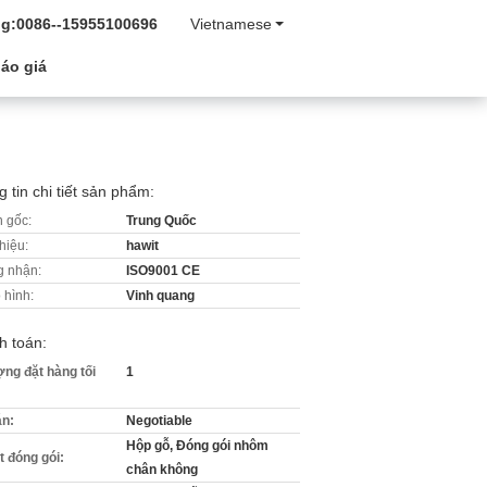
g:
0086--15955100696
Vietnamese
áo giá
 tin chi tiết sản phẩm:
 gốc:
Trung Quốc
hiệu:
hawit
 nhận:
ISO9001 CE
 hình:
Vinh quang
h toán:
ợng đặt hàng tối
1
án:
Negotiable
Hộp gỗ, Đóng gói nhôm
ết đóng gói:
chân không