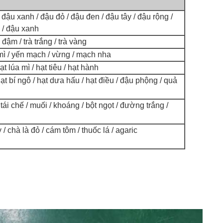
 đậu xanh / đậu đỏ / đậu đen / đậu tây / đậu rộng /
g / đậu xanh
à đậm / trà trắng / trà vàng
 mì / yến mạch / vừng / mạch nha
ạt lúa mì / hạt tiêu / hạt hành
t bí ngô / hạt dưa hấu / hạt điều / đậu phộng / quả
tái chế / muối / khoáng / bột ngọt / đường trắng /
y / chà là đỏ / cám tôm / thuốc lá / agaric