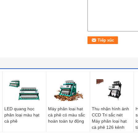
LED quang học
Máy phân loại hạt
Thu nhận hình ảnh
H
phân loại màu hạt
cà phê có màu sắc
CCD Tri sắc nét
s
cà phê
hoàn toàn tự động
Máy phân loại hạt
l
cà phê 126 kênh
t