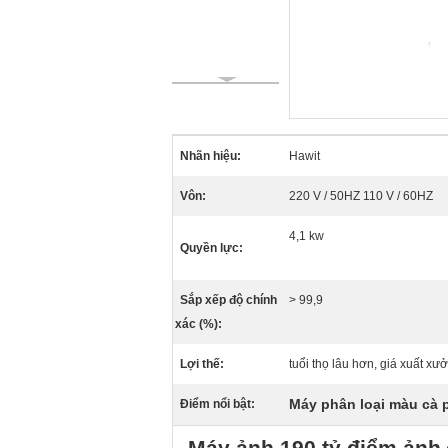
Nhãn hiệu:
Hawit
Vôn:
220 V / 50HZ 110 V / 60HZ
4,1 kw
Quyền lực:
Sắp xếp độ chính
> 99,9
xác (%):
Lợi thế:
tuổi thọ lâu hơn, giá xuất xư
Máy phân loại màu cà p
Điểm nổi bật:
Máy ảnh 190 tỷ điểm ảnh 