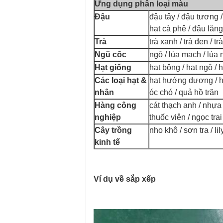
Ứng dụng phân loại màu
Đậu
đậu tây / đậu tương /
hạt cà phê / đậu lăn
Trà
trà xanh / trà đen / tr
Ngũ cốc
ngô / lúa mạch / lúa
Hạt giống
hạt bông / hạt ngô / h
Các loại hạt &
hạt hướng dương / hạ
nhân
óc chó / quả hồ trăn
Hàng công
cát thạch anh / nhựa 
nghiệp
thuốc viên / ngọc trai
Cây trồng
nho khô / sơn tra / lil
kinh tế
Ví dụ về sắp xếp