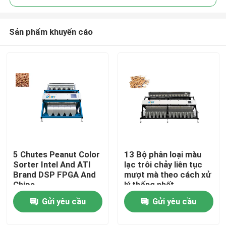
Sản phẩm khuyến cáo
5 Chutes Peanut Color
13 Bộ phân loại màu
Nhà
Sorter Intel And ATI
lạc trôi chảy liên tục
Brand DSP FPGA And
mượt mà theo cách xử
Chips
lý thống nhất
Về chúng tôi
Gửi yêu cầu
Gửi yêu cầu
Địa chỉ liên hệ