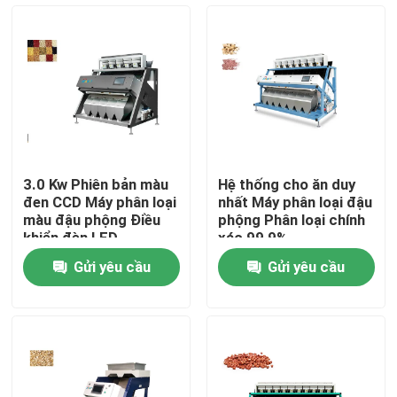
Sản phẩm
máy phân loại màu gạo
máy phân loại màu hạt
3.0 Kw Phiên bản màu
Hệ thống cho ăn duy
đen CCD Máy phân loại
nhất Máy phân loại đậu
Máy phân loại màu lúa mì
màu đậu phộng Điều
phộng Phân loại chính
khiển đèn LED
xác 99,9%
Gửi yêu cầu
Gửi yêu cầu
máy tách màu hạt điều
máy phân loại màu đậu phộng
Máy phân loại màu hạt cà phê