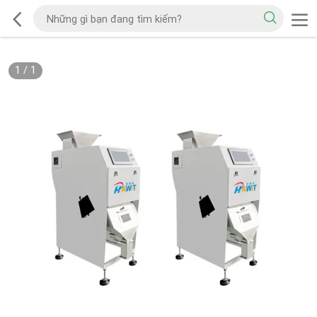
1
/
1