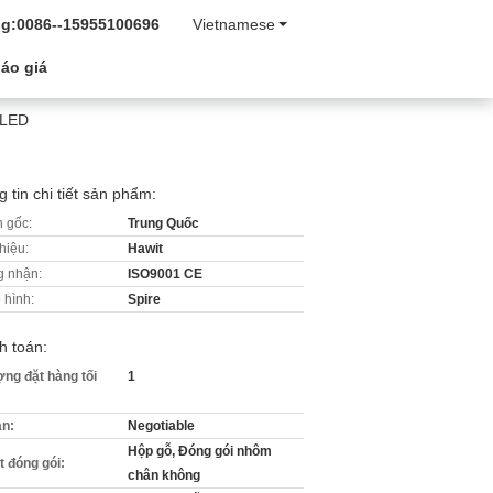
g:
0086--15955100696
Vietnamese
áo giá
 LED
 tin chi tiết sản phẩm:
 gốc:
Trung Quốc
hiệu:
Hawit
 nhận:
ISO9001 CE
 hình:
Spire
h toán:
ợng đặt hàng tối
1
án:
Negotiable
Hộp gỗ, Đóng gói nhôm
ết đóng gói:
chân không