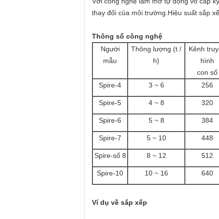
Với công nghệ làm mờ tự động vô cấp kỹ t
thay đổi của môi trường.Hiệu suất sắp xế
Thông số công nghệ
Người
Thông lượng (t /
Kênh tru
mẫu
h)
hình
con số
Spire-4
3 ~ 6
256
Spire
-5
4 ~ 8
320
Spire
-6
5 ~ 8
384
Spire
-7
5 ~ 10
448
Spire-
số 8
8 ~ 12
512
Spire
-10
10 ~ 16
640
Ví dụ về sắp xếp