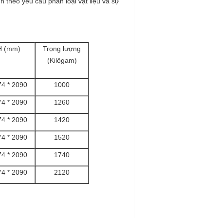
 theo yêu cầu phân loại vật liệu và sự
 H (mm)
Trọng lượng
(Kilôgam)
74 * 2090
1000
74 * 2090
1260
74 * 2090
1420
74 * 2090
1520
74 * 2090
1740
74 * 2090
2120