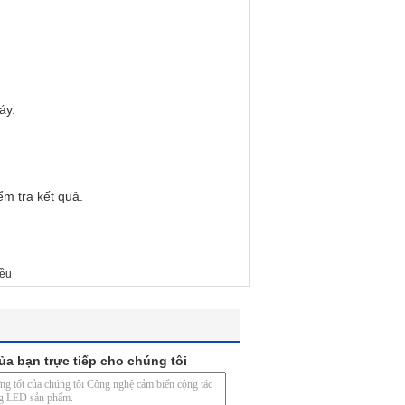
áy.
m tra kết quả.
iều
ủa bạn trực tiếp cho chúng tôi