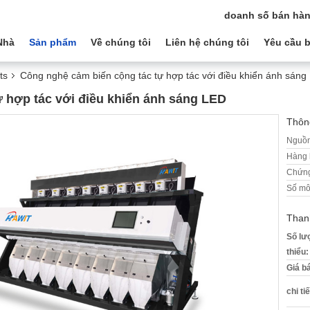
doanh số bán hàn
Nhà
Sản phẩm
Về chúng tôi
Liên hệ chúng tôi
Yêu cầu b
ts
Công nghệ cảm biến cộng tác tự hợp tác với điều khiển ánh sáng
 hợp tác với điều khiển ánh sáng LED
Thông
Nguồn
Hàng 
Chứng
Số mô
Than
Số lư
thiểu:
Giá b
chi ti