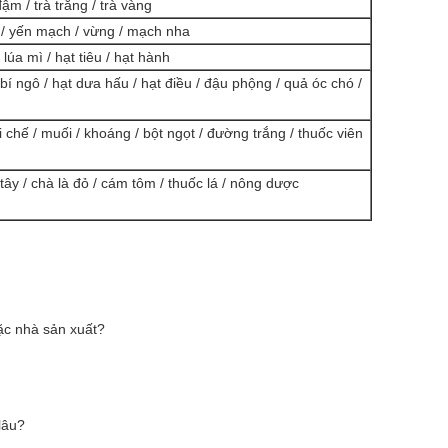
đậm / trà trắng / trà vàng
ì / yến mạch / vừng / mạch nha
 lúa mì / hạt tiêu / hạt hành
í ngô / hạt dưa hấu / hạt điều / đậu phộng / quả óc chó /
i chế / muối / khoáng / bột ngọt / đường trắng / thuốc viên
 tây / chà là đỏ / cám tôm / thuốc lá / nông dược
ặc nhà sản xuất?
lâu?