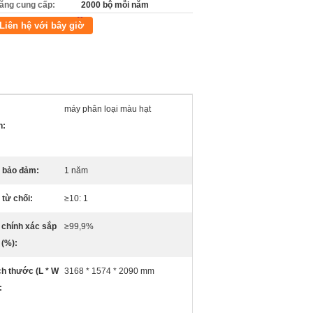
ăng cung cấp:
2000 bộ mỗi năm
Liên hệ với bây giờ
máy phân loại màu hạt
n:
 bảo đảm:
1 năm
 từ chối:
≥10: 1
 chính xác sắp
≥99,9%
 (%):
ch thước (L * W
3168 * 1574 * 2090 mm
: