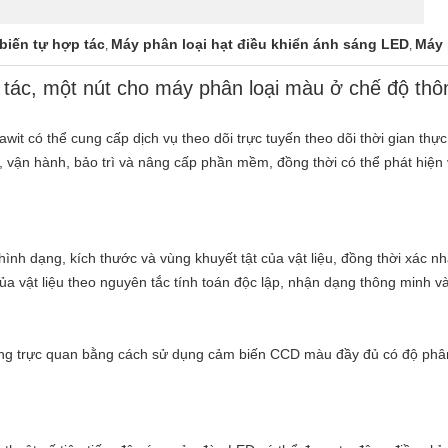
biến tự hợp tác
Máy phân loại hạt điều khiển ánh sáng LED
Máy 
,
,
tác, một nút cho máy phân loại màu ở chế độ thô
t có thể cung cấp dịch vụ theo dõi trực tuyến theo dõi thời gian thực
, vận hành, bảo trì và nâng cấp phần mềm, đồng thời có thể phát hiện
hình dạng, kích thước và vùng khuyết tật của vật liệu, đồng thời xác n
 của vật liệu theo nguyên tắc tính toán độc lập, nhận dạng thông minh v
ng trực quan bằng cách sử dụng cảm biến CCD màu đầy đủ có độ phân