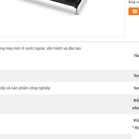
Khả n
ỡng máy móc ở nước ngoài, vận hành và đào tạo
Tê
Sự
iệp và sản phẩm công nghiệp
Sự
Độ
xếp
Kí
* H)