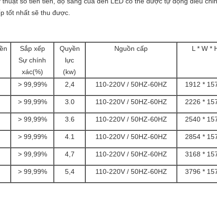
huật số tiên tiến, độ sáng của đèn LED có thể được tự động điều chỉnh
p tốt nhất sẽ thu được.
yền
Sắp xếp
Quyền
Nguồn cấp
L * W *
Sự chính
lực
xác(%)
(kw)
> 99,99%
2,4
110-220V / 50HZ-60HZ
1912 * 15
> 99,99%
3.0
110-220V / 50HZ-60HZ
2226 * 15
> 99,99%
3.6
110-220V / 50HZ-60HZ
2540 * 15
> 99,99%
4.1
110-220V / 50HZ-60HZ
2854 * 15
> 99,99%
4,7
110-220V / 50HZ-60HZ
3168 * 15
> 99,99%
5,4
110-220V / 50HZ-60HZ
3796 * 15