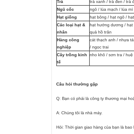
Trà
trà xanh / trà đen / trà 
Ngũ cốc
ngô / lúa mạch / lúa m
Hạt giống
hạt bông / hạt ngô / hạt
Các loại hạt &
hạt hướng dương / hạt b
nhân
quả hồ trăn
Hàng công
cát thạch anh / nhựa tá
nghiệp
/ ngọc trai
Cây trồng kinh
nho khô / sơn tra / huệ
tế
Câu hỏi thường gặp
Q: Bạn có phải là công ty thương mại ho
A: Chúng tôi là nhà máy.
Hỏi: Thời gian giao hàng của bạn là bao 