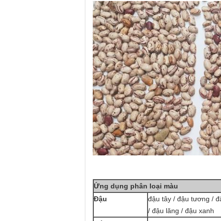
Ứng dụng phân loại màu
Đậu
đậu tây / đậu tương / đ
/ đậu lăng / đậu xanh