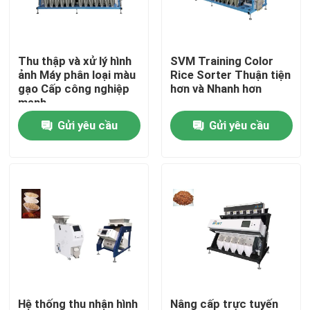
Sản phẩm
Thu thập và xử lý hình
SVM Training Color
ảnh Máy phân loại màu
Rice Sorter Thuận tiện
máy phân loại màu gạo
gạo Cấp công nghiệp
hơn và Nhanh hơn
mạnh
Gửi yêu cầu
Gửi yêu cầu
máy phân loại màu hạt
Máy phân loại màu lúa mì
máy tách màu hạt điều
máy phân loại màu đậu phộng
Máy phân loại màu hạt cà phê
Hệ thống thu nhận hình
Nâng cấp trực tuyến