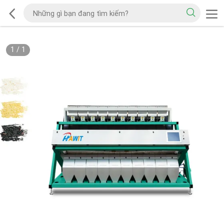
1
/
1