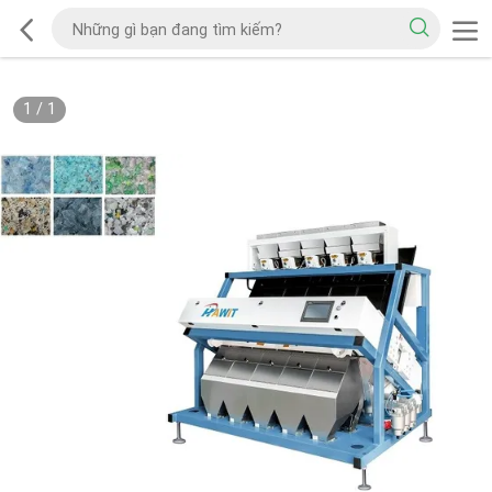
1
/
1