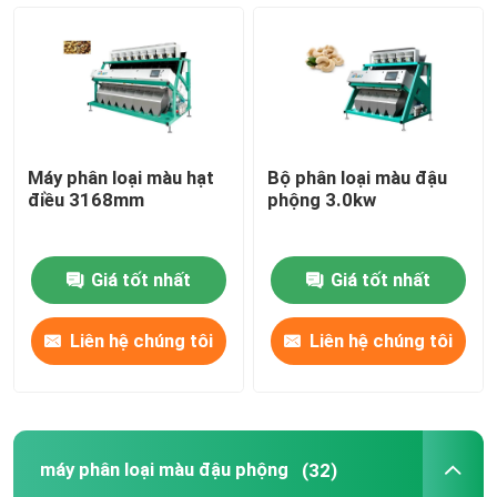
Spice Color Sorter
máy phân loại màu mè
Máy phân loại màu hạt
Bộ phân loại màu đậu
Máy phân loại màu Nuts
điều 3168mm
phộng 3.0kw
máy phân loại màu nhựa
Giá tốt nhất
Giá tốt nhất
Bộ tách màu trà
Liên hệ chúng tôi
Liên hệ chúng tôi
Máy phân loại màu đai
máy phân loại màu đậu phộng
(32)
Máy phân loại hồng ngoại