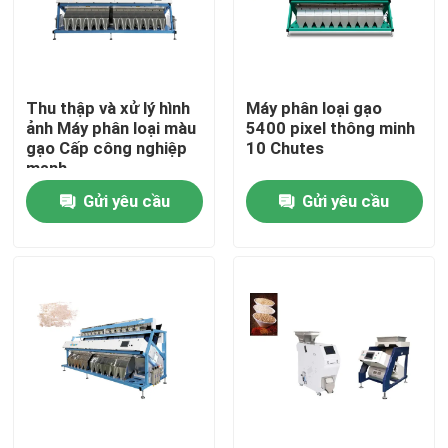
Tham quan nhà máy
Thu thập và xử lý hình
Máy phân loại gạo
Kiểm soát chất lượng
ảnh Máy phân loại màu
5400 pixel thông minh
gạo Cấp công nghiệp
10 Chutes
mạnh
Liên hệ chúng tôi
Gửi yêu cầu
Gửi yêu cầu
Tin tức
Yêu cầu báo giá
máy phân loại màu gạo
máy phân loại màu hạt