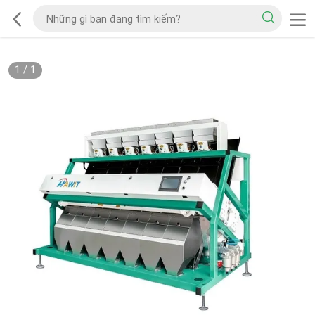
1
/
1