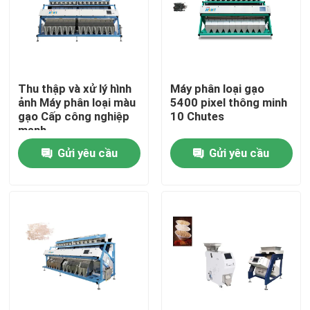
Tham quan nhà máy
Kiểm soát chất lượng
Thu thập và xử lý hình
Máy phân loại gạo
ảnh Máy phân loại màu
5400 pixel thông minh
gạo Cấp công nghiệp
10 Chutes
Liên hệ chúng tôi
mạnh
Gửi yêu cầu
Gửi yêu cầu
Tin tức
Yêu cầu báo giá
máy phân loại màu gạo
máy phân loại màu hạt