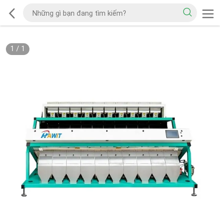
1
/
1