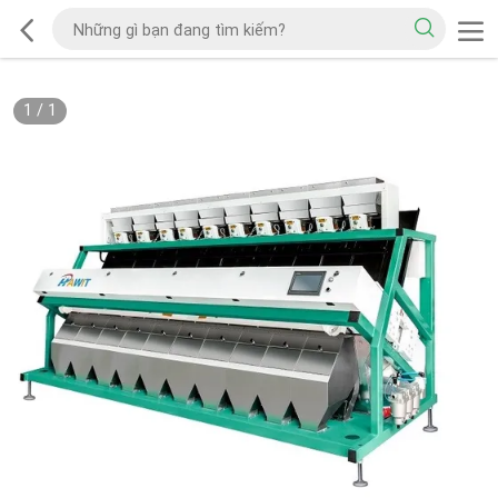
1
/
1