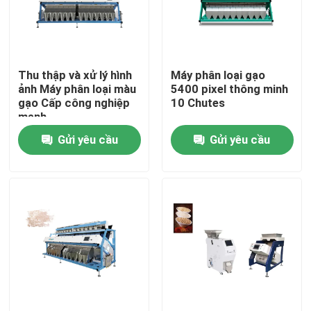
Tham quan nhà máy
Thu thập và xử lý hình
Máy phân loại gạo
Kiểm soát chất lượng
ảnh Máy phân loại màu
5400 pixel thông minh
gạo Cấp công nghiệp
10 Chutes
mạnh
Liên hệ chúng tôi
Gửi yêu cầu
Gửi yêu cầu
Tin tức
Yêu cầu báo giá
máy phân loại màu gạo
máy phân loại màu hạt