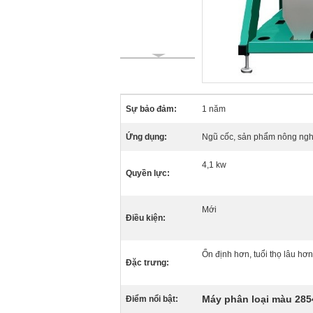
Sự bảo đảm:
1 năm
Ứng dụng:
Ngũ cốc, sản phẩm nông ngh
4,1 kw
Quyền lực:
Mới
Điều kiện:
Ổn định hơn, tuổi thọ lâu hơ
Đặc trưng:
Máy phân loại màu 28
Điểm nổi bật: