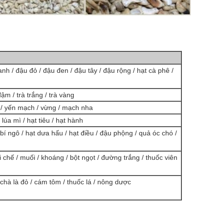
anh / đậu đỏ / đậu đen / đậu tây / đậu rộng / hạt cà phê /
đậm / trà trắng / trà vàng
ì / yến mạch / vừng / mạch nha
 lúa mì / hạt tiêu / hạt hành
í ngô / hạt dưa hấu / hạt điều / đậu phộng / quả óc chó /
i chế / muối / khoáng / bột ngọt / đường trắng / thuốc viên
 / chà là đỏ / cám tôm / thuốc lá / nông dược