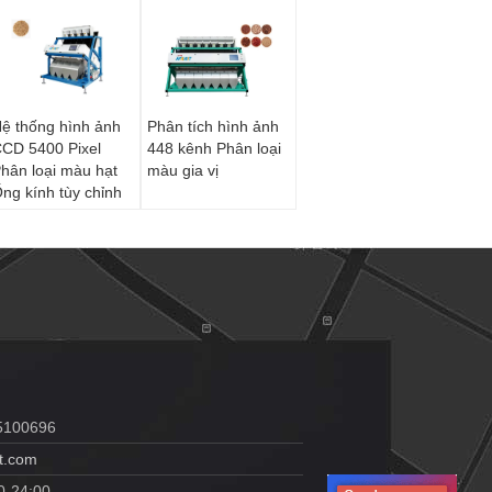
ệ thống hình ảnh
Phân tích hình ảnh
CD 5400 Pixel
448 kênh Phân loại
hân loại màu hạt
màu gia vị
ng kính tùy chỉnh
5100696
t.com
0-24:00