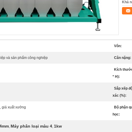
Khả n
Vôn:
iệp và sản phẩm công nghiệp
Cân nặng:
Kích thước
* H):
Sắp xếp độ
xác (%):
n, giá xuất xưởng
Bộ phận q
học:
54mm
Máy phân loại màu 4
1kw
,
,