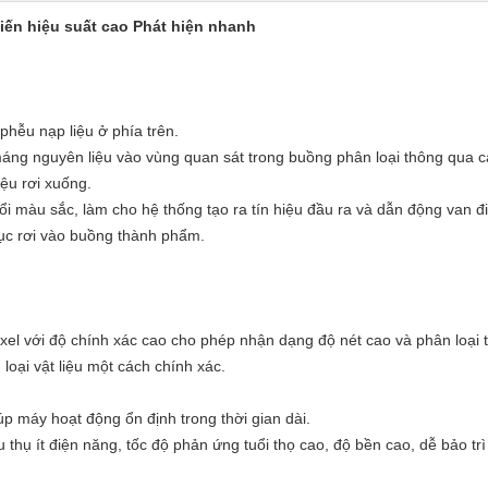
iến hiệu suất cao Phát hiện nhanh
phễu nạp liệu ở phía trên.
 máng nguyên liệu vào vùng quan sát trong buồng phân loại thông qua 
iệu rơi xuống.
i màu sắc, làm cho hệ thống tạo ra tín hiệu đầu ra và dẫn động van đi
 tục rơi vào buồng thành phẩm.
el với độ chính xác cao cho phép nhận dạng độ nét cao và phân loại t
loại vật liệu một cách chính xác.
úp máy hoạt động ổn định trong thời gian dài.
 thụ ít điện năng, tốc độ phản ứng tuổi thọ cao, độ bền cao, dễ bảo trì