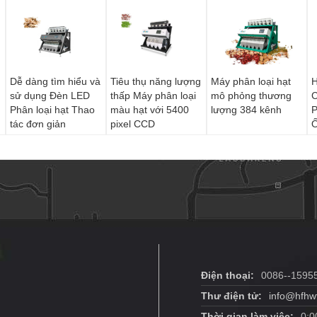
Dễ dàng tìm hiểu và
Tiêu thụ năng lượng
Máy phân loại hạt
H
sử dụng Đèn LED
thấp Máy phân loại
mô phỏng thương
C
Phân loại hạt Thao
màu hạt với 5400
lượng 384 kênh
P
tác đơn giản
pixel CCD
Ố
Điện thoại:
0086--1595
Thư điện tử:
info@hfhw
Thời gian làm việc:
0:0