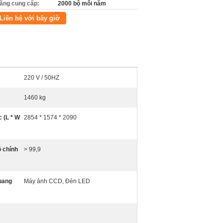
ăng cung cấp:
2000 bộ mỗi năm
Liên hệ với bây giờ
220 V / 50HZ
1460 kg
 (L * W
2854 * 1574 * 2090
 chính
> 99,9
uang
Máy ảnh CCD, Đèn LED