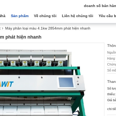
doanh số bán hàn
Nhà
Sản phẩm
Về chúng tôi
Liên hệ chúng tôi
Yêu cầu b
t
Máy phân loại màu 4.1kw 2854mm phát hiện nhanh
m phát hiện nhanh
Thông
Nguồn
Hàng 
Chứng
Số mô
Than
Số lư
thiểu:
Giá b
chi ti