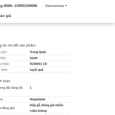
g:
0086--15955100696
Vietnamese
áo giá
 tin chi tiết sản phẩm:
 gốc:
Trung Quốc
hiệu:
hawit
 nhận:
ISO9001 CE
 hình:
tuyệt quá
h toán:
ợng đặt hàng tối
1
án:
Negotiable
Hộp gỗ, Đóng gói nhôm
ết đóng gói:
chân không