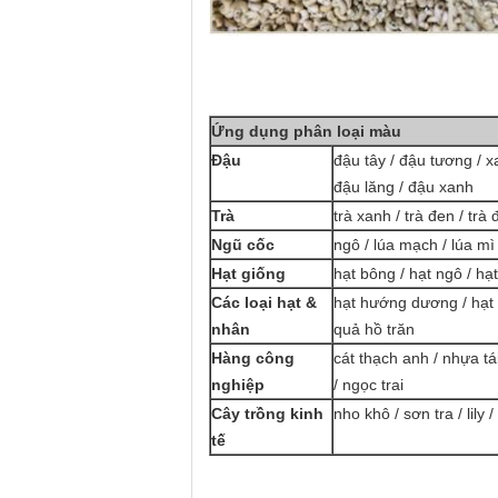
Ứng dụng phân loại màu
Đậu
đậu tây / đậu tương / x
đậu lăng / đậu xanh
Trà
trà xanh / trà đen / trà 
Ngũ cốc
ngô / lúa mạch / lúa m
Hạt giống
hạt bông / hạt ngô / hạt
Các loại hạt &
hạt hướng dương / hạt b
nhân
quả hồ trăn
Hàng công
cát thạch anh / nhựa tá
nghiệp
/ ngọc trai
Cây trồng kinh
nho khô / sơn tra / lily
tế