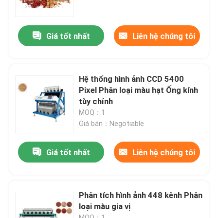
Sản phẩm
Giá tốt nhất
Liên hệ chúng tôi
máy phân loại màu gạo
Hệ thống hình ảnh CCD 5400
máy phân loại màu hạt
Pixel Phân loại màu hạt Ống kính
tùy chỉnh
MOQ：1
Máy phân loại màu lúa mì
Giá bán：Negotiable
máy tách màu hạt điều
Giá tốt nhất
Liên hệ chúng tôi
máy phân loại màu đậu phộng
Phân tích hình ảnh 448 kênh Phân
loại màu gia vị
Máy phân loại màu hạt cà phê
MOQ：1