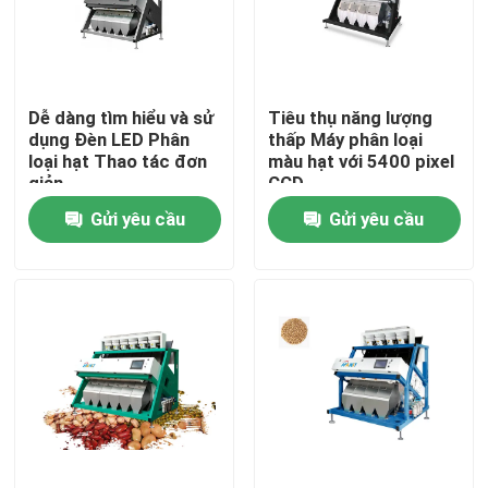
Sản phẩm
Dễ dàng tìm hiểu và sử
Tiêu thụ năng lượng
máy phân loại màu gạo
dụng Đèn LED Phân
thấp Máy phân loại
loại hạt Thao tác đơn
màu hạt với 5400 pixel
giản
CCD
máy phân loại màu hạt
Gửi yêu cầu
Gửi yêu cầu
Máy phân loại màu lúa mì
máy tách màu hạt điều
máy phân loại màu đậu phộng
Máy phân loại màu hạt cà phê