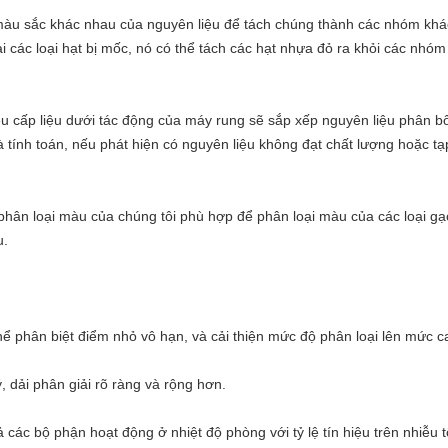
 màu sắc khác nhau của nguyên liệu để tách chúng thành các nhóm kh
ại các loại hạt bị mốc, nó có thể tách các hạt nhựa đỏ ra khỏi các nhó
u cấp liệu dưới tác động của máy rung sẽ sắp xếp nguyên liệu phân 
à tính toán, nếu phát hiện có nguyên liệu không đạt chất lượng hoặc tạ
phân loại màu của chúng tôi phù hợp để phân loại màu của các loại gạ
u.
ể phân biệt điểm nhỏ vô hạn, và cải thiện mức độ phân loại lên mức c
, dải phân giải rõ ràng và rộng hơn.
cả các bộ phận hoạt động ở nhiệt độ phòng với tỷ lệ tín hiệu trên nhiễu 