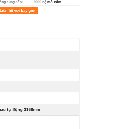
ăng cung cấp:
2000 bộ mỗi năm
Liên hệ với bây giờ
màu tự động 3168mm