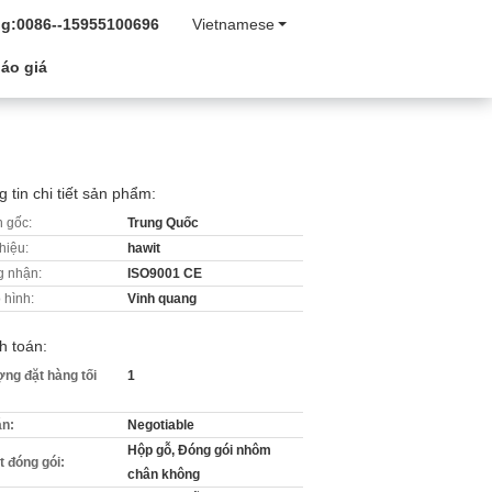
g:
0086--15955100696
Vietnamese
áo giá
 tin chi tiết sản phẩm:
 gốc:
Trung Quốc
hiệu:
hawit
 nhận:
ISO9001 CE
 hình:
Vinh quang
h toán:
ợng đặt hàng tối
1
án:
Negotiable
Hộp gỗ, Đóng gói nhôm
ết đóng gói:
chân không