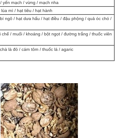
ì / yến mạch / vừng / mạch nha
 lúa mì / hạt tiêu / hạt hành
í ngô / hạt dưa hấu / hạt điều / đậu phộng / quả óc chó /
i chế / muối / khoáng / bột ngọt / đường trắng / thuốc viên
/ chà là đỏ / cám tôm / thuốc lá / agaric