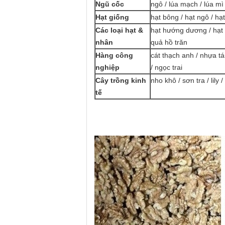
Ngũ cốc
ngô / lúa mạch / lúa m
Hạt giống
hạt bông / hạt ngô / hạt
Các loại hạt &
hạt hướng dương / hạt b
nhân
quả hồ trăn
Hàng công
cát thạch anh / nhựa tá
nghiệp
/ ngọc trai
Cây trồng kinh
nho khô / sơn tra / lily 
tế