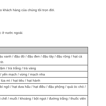
 khách hàng của chúng tôi trọn đời.
 ở nước ngoài.
ậu xanh / đậu đỏ / đậu đen / đậu tây / đậu rộng / hạt cà
anh
đậm / trà trắng / trà vàng
ì / yến mạch / vừng / mạch nha
 lúa mì / hạt tiêu / hạt hành
í ngô / hạt dưa hấu / hạt điều / đậu phộng / quả óc chó /
i chế / muối / khoáng / bột ngọt / đường trắng / thuốc viên