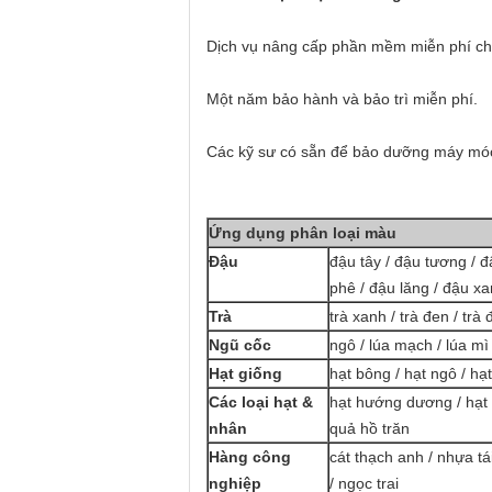
Dịch vụ nâng cấp phần mềm miễn phí cho
Một năm bảo hành và bảo trì miễn phí.
Các kỹ sư có sẵn để bảo dưỡng máy móc
Ứng dụng phân loại màu
Đậu
đậu tây / đậu tương / đ
phê / đậu lăng / đậu x
Trà
trà xanh / trà đen / trà 
Ngũ cốc
ngô / lúa mạch / lúa m
Hạt giống
hạt bông / hạt ngô / hạt
Các loại hạt &
hạt hướng dương / hạt b
nhân
quả hồ trăn
Hàng công
cát thạch anh / nhựa tá
nghiệp
/ ngọc trai