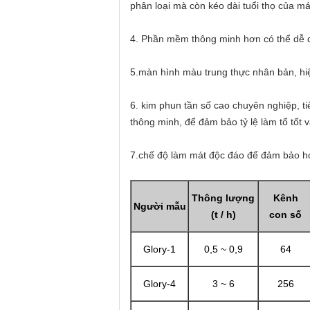
phân loại mà còn kéo dài tuổi thọ của má
4. Phần mềm thông minh hơn có thể dễ dàn
5.màn hình màu trung thực nhân bản, hi
6. kim phun tần số cao chuyên nghiệp, t
thông minh, để đảm bảo tỷ lệ làm tổ tốt v
7.chế độ làm mát độc đáo để đảm bảo ho
Thông lượng
Kênh
Người mẫu
(t / h)
con số
Glory-1
0,5 ~ 0,9
64
Glory-4
3 ~ 6
256