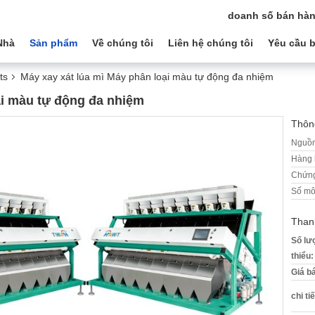
doanh số bán hàn
Nhà
Sản phẩm
Về chúng tôi
Liên hệ chúng tôi
Yêu cầu b
ts
Máy xay xát lúa mì Máy phân loại màu tự động đa nhiệm
ại màu tự động đa nhiệm
Thông
Nguồn
Hàng 
Chứng
Số mô
Than
Số lư
thiểu:
Giá b
chi ti