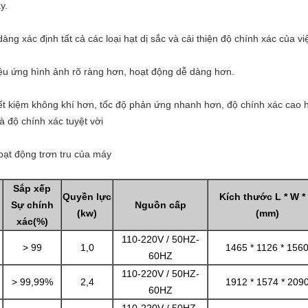
y.
g xác định tất cả các loại hạt dị sắc và cải thiện độ chính xác của vi
ệu ứng hình ảnh rõ ràng hơn, hoạt động dễ dàng hơn.
iết kiệm không khí hơn, tốc độ phản ứng nhanh hơn, độ chính xác cao 
à độ chính xác tuyệt vời
ạt động trơn tru của máy
Sắp xếp
Quyền lực
Kích thước L * W *
Sự chính
Nguồn cấp
(kw)
(mm)
xác(%)
110-220V / 50HZ-
> 99
1,0
1465 * 1126 * 156
60HZ
110-220V / 50HZ-
> 99,99%
2,4
1912 * 1574 * 209
60HZ