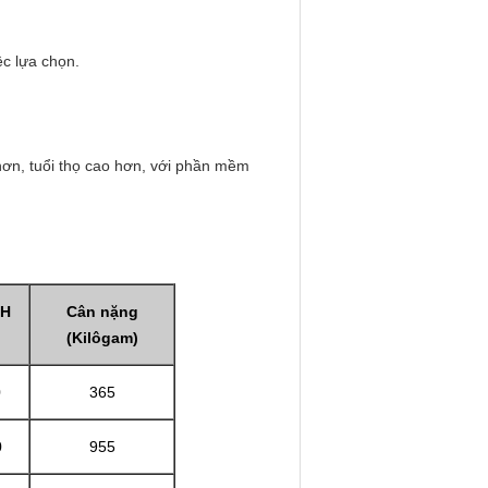
ệc lựa chọn.
hơn, tuổi thọ cao hơn, với phần mềm
 H
Cân nặng
(Kilôgam)
0
365
0
955