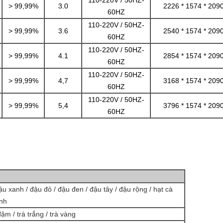
110-220V / 50HZ-
> 99,99%
3.0
2226 * 1574 * 209
60HZ
110-220V / 50HZ-
> 99,99%
3.6
2540 * 1574 * 209
60HZ
110-220V / 50HZ-
> 99,99%
4.1
2854 * 1574 * 209
60HZ
110-220V / 50HZ-
> 99,99%
4,7
3168 * 1574 * 209
60HZ
110-220V / 50HZ-
> 99,99%
5,4
3796 * 1574 * 209
60HZ
ậu xanh / đậu đỏ / đậu đen / đậu tây / đậu rộng / hạt cà
anh
đậm / trà trắng / trà vàng