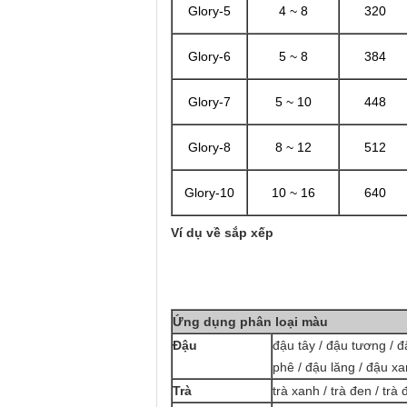
Glory-5
4 ~ 8
320
Glory-6
5 ~ 8
384
Glory-7
5 ~ 10
448
Glory-8
8 ~ 12
512
Glory-10
10 ~ 16
640
Ví dụ về sắp xếp
Ứng dụng phân loại màu
Đậu
đậu tây / đậu tương / đ
phê / đậu lăng / đậu x
Trà
trà xanh / trà đen / trà 