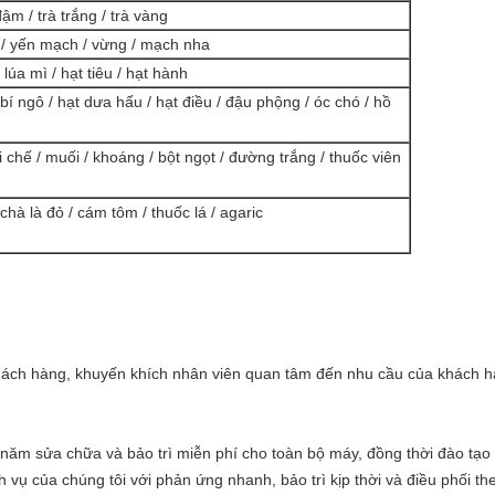
đậm / trà trắng / trà vàng
ì / yến mạch / vừng / mạch nha
 lúa mì / hạt tiêu / hạt hành
í ngô / hạt dưa hấu / hạt điều / đậu phộng / óc chó / hồ
i chế / muối / khoáng / bột ngọt / đường trắng / thuốc viên
/ chà là đỏ / cám tôm / thuốc lá / agaric
khách hàng, khuyến khích nhân viên quan tâm đến nhu cầu của khách h
năm sửa chữa và bảo trì miễn phí cho toàn bộ máy, đồng thời đào tạ
 vụ của chúng tôi với phản ứng nhanh, bảo trì kịp thời và điều phối the