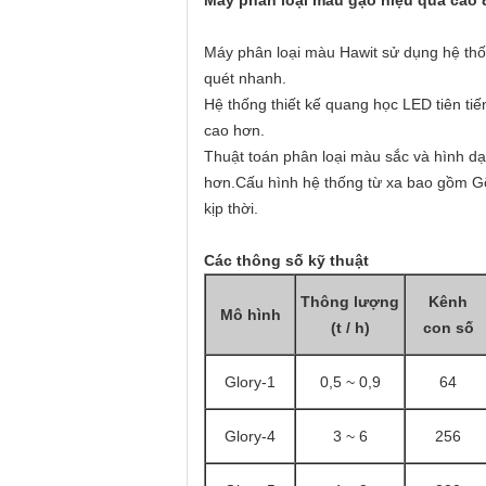
Máy phân loại màu gạo hiệu quả cao 
Máy phân loại màu Hawit sử dụng hệ thốn
quét nhanh.
Hệ thống thiết kế quang học LED tiên ti
cao hơn.
Thuật toán phân loại màu sắc và hình d
hơn.Cấu hình hệ thống từ xa bao gồm Gỡ
kịp thời.
Các thông số kỹ thuật
Thông lượng
Kênh
Mô hình
(t / h)
con số
Glory-1
0,5 ~ 0,9
64
Glory-4
3 ~ 6
256