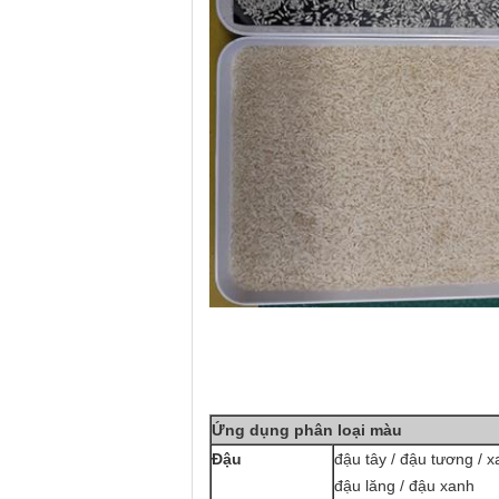
Ứng dụng phân loại màu
Đậu
đậu tây / đậu tương / x
đậu lăng / đậu xanh