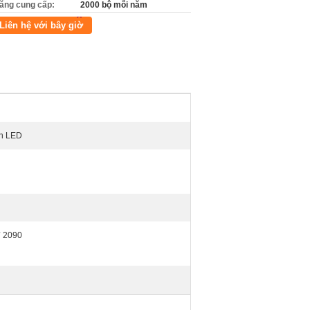
ăng cung cấp:
2000 bộ mỗi năm
Liên hệ với bây giờ
èn LED
* 2090