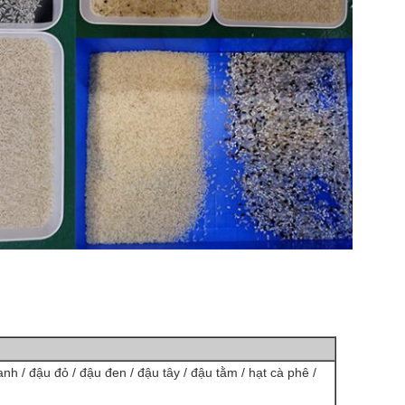
anh / đậu đỏ / đậu đen / đậu tây / đậu tằm / hạt cà phê /