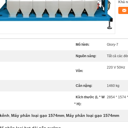
Khả n
Mô hình:
Glory-7
Nguồn sáng:
Tất cả các đ
220 V 50Hz
Vôn:
Cân nặng:
1460 kg
Kích thước (L * W
2854 * 1574 
* H):
 kênh
Máy phân loại gạo 1574mm
Máy phân loại gạo 1574mm
,
,