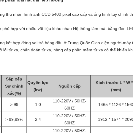
để phân loại hạt dài nếp nướng
g thu nhận hình ảnh CCD 5400 pixel cao cấp và ống kính tùy chỉnh thư
ến phù hợp với nhiều vật liệu khác nhau.Hệ thống làm mát bằng đèn LE
ạng kết hợp đóng vai trò hàng đầu ở Trung Quốc.Giao diện người-máy 
 lỗi từ xa, chẩn đoán từ xa, nâng cấp phần mềm từ xa có thể khiến k
Sắp xếp
Quyền lực
Kích thước L * W *
Sự chính
Nguồn cấp
(kw)
(mm)
xác(%)
110-220V / 50HZ-
> 99
1,0
1465 * 1126 * 156
60HZ
110-220V / 50HZ-
> 99,99%
2,4
1912 * 1574 * 209
60HZ
110-220V / 50HZ-