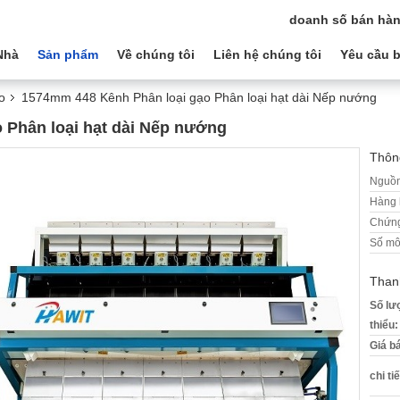
doanh số bán hàn
Nhà
Sản phẩm
Về chúng tôi
Liên hệ chúng tôi
Yêu cầu b
o
1574mm 448 Kênh Phân loại gạo Phân loại hạt dài Nếp nướng
 Phân loại hạt dài Nếp nướng
Thông
Nguồn
Hàng 
Chứng
Số mô
Than
Số lư
thiểu:
Giá b
chi ti