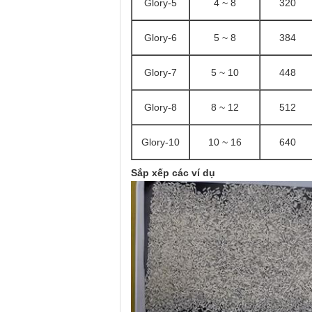
Glory-5
4 ~ 8
320
Glory-6
5 ~ 8
384
Glory-7
5 ~ 10
448
Glory-8
8 ~ 12
512
Glory-10
10 ~ 16
640
Sắp xếp các ví dụ