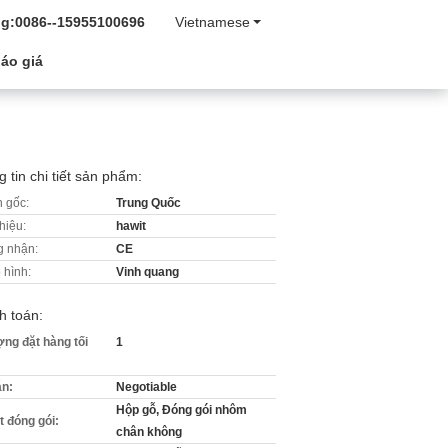
g:
0086--15955100696
Vietnamese
áo giá
 tin chi tiết sản phẩm:
 gốc:
Trung Quốc
hiệu:
hawit
 nhận:
CE
 hình:
Vinh quang
h toán:
ợng đặt hàng tối
1
án:
Negotiable
Hộp gỗ, Đóng gói nhôm
ết đóng gói:
chân không