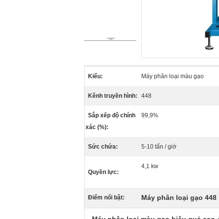
Kiểu:
Máy phân loại màu gạo
Kênh truyền hình:
448
Sắp xếp độ chính
99,9%
xác (%):
Sức chứa:
5-10 tấn / giờ
4,1 kw
Quyền lực:
Máy phân loại gạo 448
Điểm nổi bật: