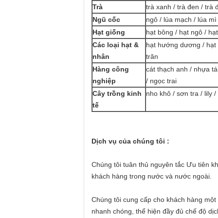
Trà
trà xanh / trà đen / trà 
Ngũ cốc
ngô / lúa mạch / lúa m
Hạt giống
hạt bông / hạt ngô / hạt
Các loại hạt &
hạt hướng dương / hạt b
nhân
trăn
Hàng công
cát thạch anh / nhựa tá
nghiệp
/ ngọc trai
Cây trồng kinh
nho khô / sơn tra / lily 
tế
Dịch vụ của chúng tôi :
Chúng tôi tuân thủ nguyên tắc Ưu tiên 
khách hàng trong nước và nước ngoài.
Chúng tôi cung cấp cho khách hàng một 
nhanh chóng, thể hiện đầy đủ chế độ dịch