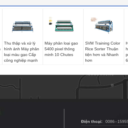
Thu thập và xử lý
Máy phân loại gạo
SVM Training Color
H
n
hình ảnh Máy phân
5400 pixel thông
Rice Sorter Thuận
h
loại màu gạo Cấp
minh 10 Chutes
tiện hơn và Nhanh
p
công nghiệp mạnh
hơn
6
Điện thoại:
0086--1595