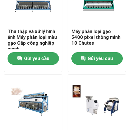
Sản phẩm
Thu thập và xử lý hình
Máy phân loại gạo
máy phân loại màu gạo
ảnh Máy phân loại màu
5400 pixel thông minh
gạo Cấp công nghiệp
10 Chutes
mạnh
máy phân loại màu hạt
Gửi yêu cầu
Gửi yêu cầu
Máy phân loại màu lúa mì
máy tách màu hạt điều
máy phân loại màu đậu phộng
Máy phân loại màu hạt cà phê