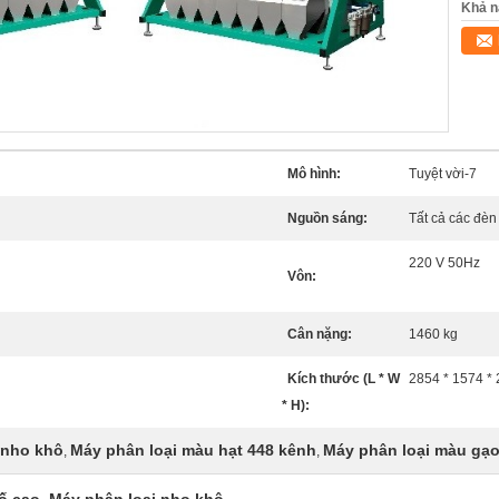
Khả n
Mô hình:
Tuyệt vời-7
Nguồn sáng:
Tất cả các đè
220 V 50Hz
Vôn:
Cân nặng:
1460 kg
Kích thước (L * W
2854 * 1574 *
* H):
 nho khô
Máy phân loại màu hạt 448 kênh
Máy phân loại màu gạ
,
,