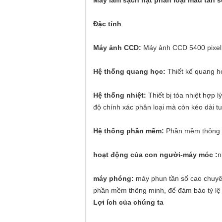
Máy làm sạch hạt phân loại màu tần s
Đặc tính
Máy ảnh CCD:
Máy ảnh CCD 5400 pixel c
Hệ thống quang học:
Thiết kế quang họ
Hệ thống nhiệt:
Thiết bị tỏa nhiệt hợp l
độ chính xác phân loại mà còn kéo dài tu
Hệ thống phần mềm:
Phần mềm thông min
hoạt động của con người-máy móc
:
n
máy phóng:
máy phun tần số cao chuyên
phần mềm thông minh, để đảm bảo tỷ lệ l
Lợi ích của chúng ta