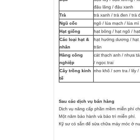
đậu lăng / đậu xanh
Trà
trà xanh / trà đen / trà 
Ngũ cốc
ngô / lúa mạch / lúa m
Hạt giống
hạt bông / hạt ngô / hạt
Các loại hạt &
hạt hướng dương / hạt b
nhân
trăn
Hàng công
cát thạch anh / nhựa tá
nghiệp
/ ngọc trai
Cây trồng kinh
nho khô / sơn tra / lily 
tế
Sau các dịch vụ bán hàng
Dịch vụ nâng cấp phần mềm miễn phí cho
Một năm bảo hành và bảo trì miễn phí.
Kỹ sư có sẵn để sửa chữa máy móc ở nư