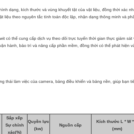
hình dạng, kích thước và vùng khuyết tật của vật liệu, đồng thời xác n
vật liệu theo nguyên tắc tính toán độc lập, nhận dạng thông minh và ph
 có thể cung cấp dịch vụ theo dõi trực tuyến thời gian thực giám sát 
 vận hành, bảo trì và nâng cấp phần mềm, đồng thời có thể phát hiện v
ng thái làm việc của camera, bảng điều khiển và bảng nền, giúp bạn tiết
Sắp xếp
Quyền lực
Kích thước L * W *
Sự chính
Nguồn cấp
(kw)
(mm)
xác(%)