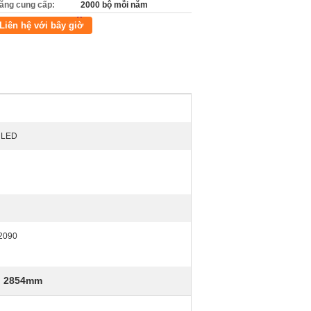
ăng cung cấp:
2000 bộ mỗi năm
Liên hệ với bây giờ
n LED
 2090
o 2854mm