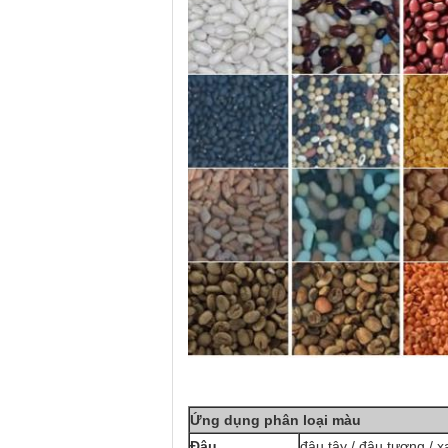
Ứng dụng phân loại màu
Đậu
đậu tây / đậu tương / x