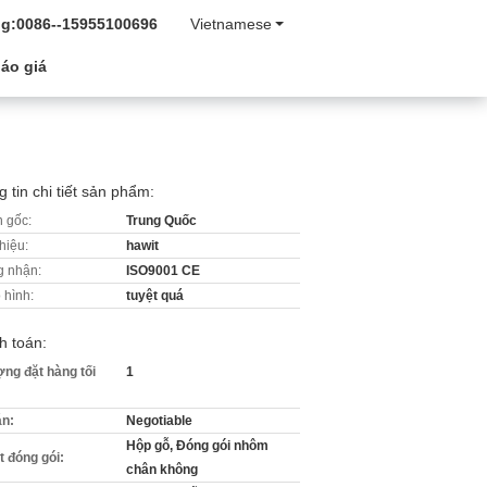
g:
0086--15955100696
Vietnamese
áo giá
 tin chi tiết sản phẩm:
 gốc:
Trung Quốc
hiệu:
hawit
 nhận:
ISO9001 CE
 hình:
tuyệt quá
h toán:
ợng đặt hàng tối
1
án:
Negotiable
Hộp gỗ, Đóng gói nhôm
ết đóng gói:
chân không