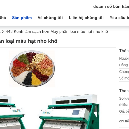
doanh số bán hàn
Nhà
Sản phẩm
Về chúng tôi
Liên hệ chúng tôi
Yêu cầu b
t
448 Kênh làm sạch hơn Máy phân loại màu hạt nho khô
n loại màu hạt nho khô
Thông
Nguồn
Hàng 
Chứng
Số mô
Than
Số lư
thiểu:
Giá b
chi ti