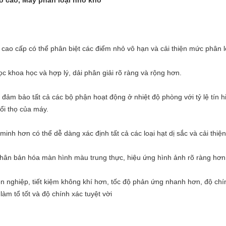
ố cao, Máy phân loại nho khô
ao cấp có thể phân biệt các điểm nhỏ vô hạn và cải thiện mức phân l
c khoa học và hợp lý, dải phân giải rõ ràng và rộng hơn.
ý đảm bảo tất cả các bộ phận hoạt động ở nhiệt độ phòng với tỷ lệ tín hi
ổi thọ của máy.
h hơn có thể dễ dàng xác định tất cả các loại hạt dị sắc và cải thiện
hân bản hóa màn hình màu trung thực, hiệu ứng hình ảnh rõ ràng hơn
 nghiệp, tiết kiệm không khí hơn, tốc độ phản ứng nhanh hơn, độ chín
àm tổ tốt và độ chính xác tuyệt vời