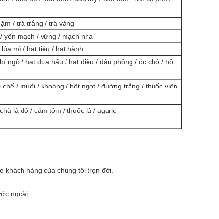
đậm / trà trắng / trà vàng
ì / yến mạch / vừng / mạch nha
 lúa mì / hạt tiêu / hạt hành
í ngô / hạt dưa hấu / hạt điều / đậu phộng / óc chó / hồ
i chế / muối / khoáng / bột ngọt / đường trắng / thuốc viên
/ chà là đỏ / cám tôm / thuốc lá / agaric
 khách hàng của chúng tôi trọn đời.
ớc ngoài.