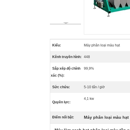
Kiểu:
Máy phân loại màu hạt
Kênh truyền hình:
448
Sắp xếp độ chính
99,9%
xác (%):
Sức chứa:
5-10 tấn / giờ
4,1 kw
Quyền lực:
Máy phân loại màu hạt
Điểm nổi bật: