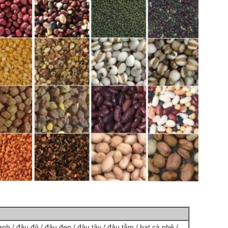
anh / đậu đỏ / đậu đen / đậu tây / đậu tằm / hạt cà phê /