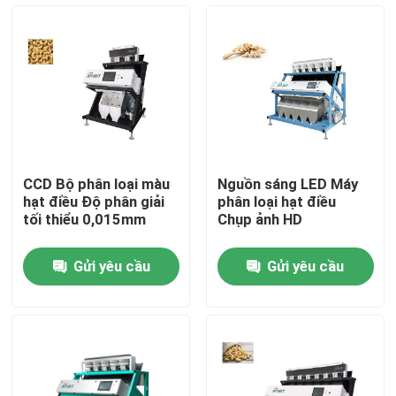
Tham quan nhà máy
Kiểm soát chất lượng
Liên hệ chúng tôi
CCD Bộ phân loại màu
Nguồn sáng LED Máy
hạt điều Độ phân giải
phân loại hạt điều
Tin tức
tối thiểu 0,015mm
Chụp ảnh HD
Gửi yêu cầu
Gửi yêu cầu
Yêu cầu báo giá
máy phân loại màu gạo
máy phân loại màu hạt