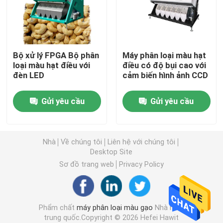
Máy phân loại màu lúa mì
Bộ xử lý FPGA Bộ phân
Máy phân loại màu hạt
máy tách màu hạt điều
loại màu hạt điều với
điều có độ bụi cao với
đèn LED
cảm biến hình ảnh CCD
máy phân loại màu đậu phộng
Gửi yêu cầu
Gửi yêu cầu
Máy phân loại màu hạt cà phê
Nhà
Về chúng tôi
Liên hệ với chúng tôi
Spice Color Sorter
Desktop Site
Sơ đồ trang web
Privacy Policy
máy phân loại màu mè
Phẩm chất
máy phân loại màu gạo
Nhà máy
Máy phân loại màu Nuts
trung quốc.Copyright © 2026 Hefei Hawit