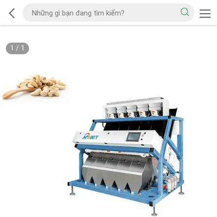
1
/
1