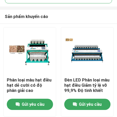
Sản phẩm khuyến cáo
Phân loại màu hạt điều
Đèn LED Phân loại màu
Trang Chủ
hạt dẻ cười có độ
hạt điều Giảm tỷ lệ vỡ
phân giải cao
99,9% Độ tinh khiết
Các sản phẩm
Gửi yêu cầu
Gửi yêu cầu
Về chúng tôi