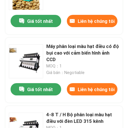
Sản phẩm
Giá tốt nhất
Liên hệ chúng tôi
máy phân loại màu gạo
Máy phân loại màu hạt điều có độ
máy phân loại màu hạt
bụi cao với cảm biến hình ảnh
CCD
MOQ：1
Máy phân loại màu lúa mì
Giá bán：Negotiable
máy tách màu hạt điều
Giá tốt nhất
Liên hệ chúng tôi
máy phân loại màu đậu phộng
4-8 T / H Bộ phân loại màu hạt
điều với đèn LED 315 kênh
Máy phân loại màu hạt cà phê
MOQ：1