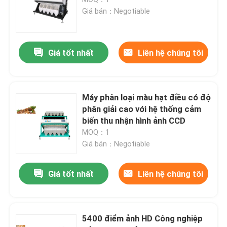
Giá bán：Negotiable
Spice Color Sorter
Giá tốt nhất
Liên hệ chúng tôi
máy phân loại màu mè
Máy phân loại màu Nuts
Máy phân loại màu hạt điều có độ
phân giải cao với hệ thống cảm
biến thu nhận hình ảnh CCD
máy phân loại màu nhựa
MOQ：1
Giá bán：Negotiable
Bộ tách màu trà
Giá tốt nhất
Liên hệ chúng tôi
Máy phân loại màu đai
5400 điểm ảnh HD Công nghiệp
Máy phân loại hồng ngoại