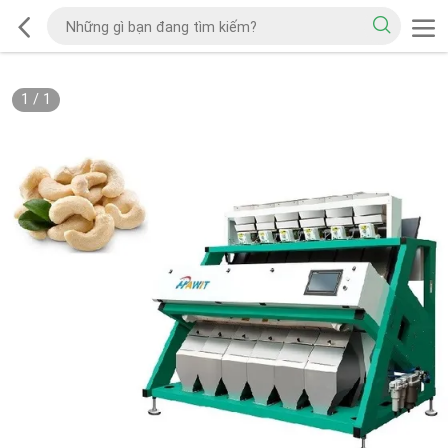
1
/
1