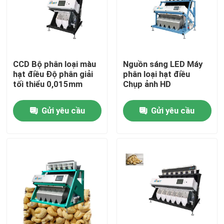
Tham quan nhà máy
Kiểm soát chất lượng
CCD Bộ phân loại màu
Nguồn sáng LED Máy
hạt điều Độ phân giải
phân loại hạt điều
tối thiểu 0,015mm
Chụp ảnh HD
Liên hệ chúng tôi
Gửi yêu cầu
Gửi yêu cầu
Tin tức
Yêu cầu báo giá
máy phân loại màu gạo
máy phân loại màu hạt