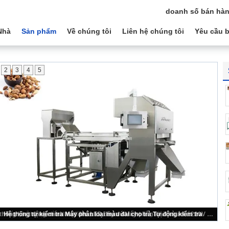
doanh số bán hàn
Nhà
Sản phẩm
Về chúng tôi
Liên hệ chúng tôi
Yêu cầu b
2
3
4
5
Máy phân loại màu đai tốc độ nhanh với hệ thống điều khiển từ xa