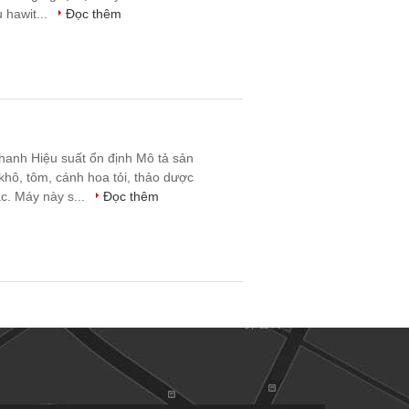
 hawit...
Đọc thêm
hanh Hiệu suất ổn định Mô tả sản
khô, tôm, cánh hoa tỏi, thảo dược
c. Máy này s...
Đọc thêm