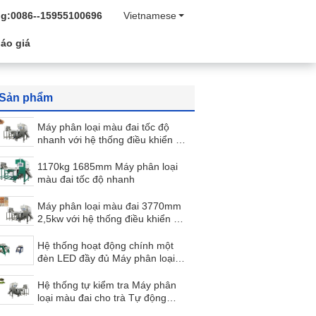
g:
0086--15955100696
Vietnamese
áo giá
Sản phẩm
Máy phân loại màu đai tốc độ
nhanh với hệ thống điều khiển từ
xa
1170kg 1685mm Máy phân loại
màu đai tốc độ nhanh
Máy phân loại màu đai 3770mm
2,5kw với hệ thống điều khiển từ
xa
Hệ thống hoạt động chính một
đèn LED đầy đủ Máy phân loại
màu đai 220V 50HZ
Hệ thống tự kiểm tra Máy phân
loại màu đai cho trà Tự động
kiểm tra