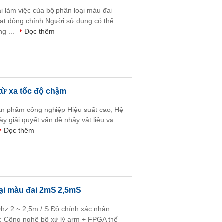
ái làm việc của bộ phân loại màu đai
oạt động chính Người sử dụng có thể
ng ...
Đọc thêm
 từ xa tốc độ chậm
ản phẩm công nghiệp Hiệu suất cao, Hệ
y giải quyết vấn đề nhảy vật liệu và
Đọc thêm
oại màu đai 2mS 2,5mS
50hz 2 ~ 2,5m / S Độ chính xác nhận
t: Công nghệ bộ xử lý arm + FPGA thế