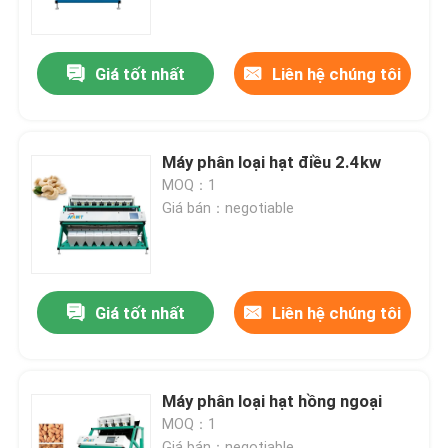
Tham quan nhà máy
Giá tốt nhất
Liên hệ chúng tôi
Kiểm soát chất lượng
Máy phân loại hạt điều 2.4kw
Liên hệ chúng tôi
MOQ：1
Giá bán：negotiable
Tin tức
Yêu cầu báo giá
Giá tốt nhất
Liên hệ chúng tôi
máy phân loại màu gạo
Máy phân loại hạt hồng ngoại
MOQ：1
máy phân loại màu hạt
Giá bán：negotiable