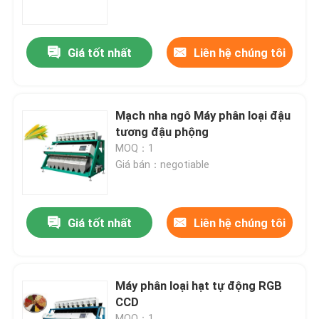
Tham quan nhà máy
Giá tốt nhất
Liên hệ chúng tôi
Kiểm soát chất lượng
Mạch nha ngô Máy phân loại đậu
Liên hệ chúng tôi
tương đậu phộng
MOQ：1
Giá bán：negotiable
Tin tức
Yêu cầu báo giá
Giá tốt nhất
Liên hệ chúng tôi
máy phân loại màu gạo
Máy phân loại hạt tự động RGB
CCD
máy phân loại màu hạt
MOQ：1