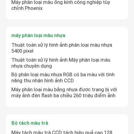
Máy phân loại màu ống kính công nghiệp tùy
chỉnh Phoenix
Máy phân loại màu lúa mì
máy tách màu hạt điều
máy phân loại màu nhựa
Thuật toán xử lý hình ảnh phân loại màu nhựa
5400 pixel
máy phân loại màu đậu phộng
Thuật toán xử lý hình ảnh Máy phân loại màu
nhựa chuyên dụng
Máy phân loại màu hạt cà phê
Bộ phân loại màu nhựa RGB có ba màu với tính
năng thu nhận hình ảnh CCD
Máy phân loại màu bằng nhựa được trang bị với
Spice Color Sorter
máy ảnh đèn flash ba chiều 260 triệu điểm ảnh
máy phân loại màu mè
Bộ tách màu trà
Máy phân loại màu Nuts
Máy tách màu trà CCD tách hiệu quả cao 128