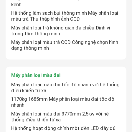
kênh
Hệ thống làm sạch bụi thông minh Máy phân loại
máy phân loại màu nhựa
màu trà Thu thập hình ảnh CCD
Máy phân loại trà không gian đa chiều Định vị
Bộ tách màu trà
trung tâm thông minh
Máy phân loại màu trà CCD Công nghệ chọn hình
dạng thông minh
Máy phân loại màu đai
Máy phân loại hồng ngoại
Máy phân loại màu đai
Máy phân loại màu đai tốc độ nhanh với hệ thống
Máy phân loại vật liệu
điều khiển từ xa
1170kg 1685mm Máy phân loại màu đai tốc độ
nhanh
Máy phân loại màu ngô
Máy phân loại màu đai 3770mm 2,5kw với hệ
thống điều khiển từ xa
Hệ thống hoạt động chính một đèn LED đầy đủ