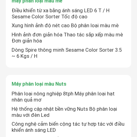
máy phân loại màu mè
Điều khiển từ xa bằng ánh sáng LED 6 T / H
Sesame Color Sorter Tốc độ cao
Tham quan nhà máy
Xung hình ảnh độ nét cao Bộ phân loại màu mè
Hình ảnh đơn giản hóa Thao tác sắp xếp màu mè
Kiểm soát chất lượng
Đơn giản hóa
Dòng Spire thông minh Sesame Color Sorter 3.5
~ 6 Kgs / H
Liên hệ chúng tôi
Tin tức
Máy phân loại màu Nuts
Phân loại nông nghiệp 8tph Máy phân loại hạt
Yêu cầu báo giá
nhân quả mơ
Hệ thống cập nhật bền vững Nuts Bộ phân loại
máy phân loại màu gạo
màu với đèn Led
Công nghệ cảm biến cộng tác tự hợp tác với điều
khiển ánh sáng LED
máy phân loại màu hạt